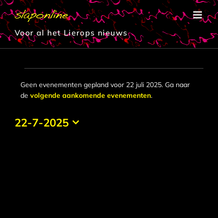
Ga
naar
inhoud
Voor al het Lierops nieuws
Evenementen
Geen evenementen gepland voor 22 juli 2025. Ga naar
Bericht
de
volgende aankomende evenementen
.
in
22
22-7-2025
Selecteer
juli
een
datum.
2025