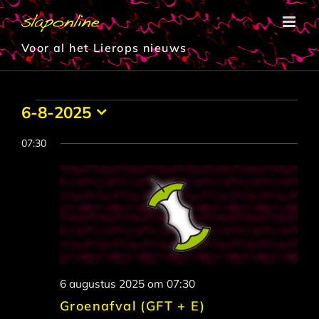
Ga
naar
inhoud
Voor al het Lierops nieuws
Evenementen
6-8-2025
Selecteer
in
een
07:30
datum.
6
augustus
2025
6 augustus 2025 om 07:30
Groenafval (GFT + E)