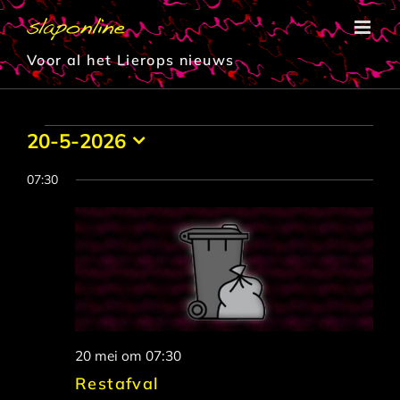
Ga
naar
inhoud
Voor al het Lierops nieuws
Evenementen
20-5-2026
Selecteer
in
een
07:30
datum.
20
mei
2026
20 mei om 07:30
Restafval