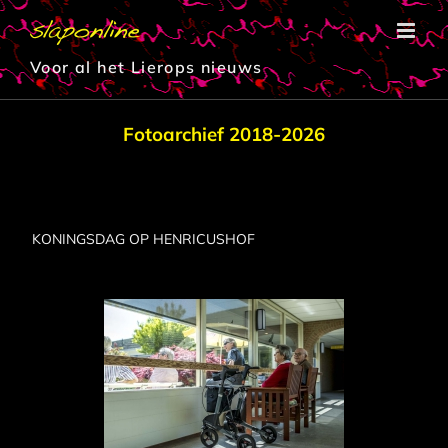
Ga
naar
inhoud
Voor al het Lierops nieuws
Fotoarchief 2018-2026
KONINGSDAG OP HENRICUSHOF