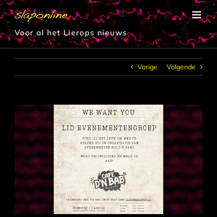
Ga
naar
inhoud
Voor al het Lierops nieuws
Vorige
Volgende