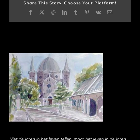
Share This Story, Choose Your Platform!
Facebook
X
Reddit
LinkedIn
Tumblr
Pinterest
Vk
E-
mail
Niet de jaren in het leven tellen, maar het leven in de jaren…