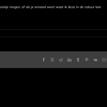
stekje mogen, of als je iemand weet waar ik deze in de natuur kan
Facebook
X
Reddit
LinkedIn
Tumblr
Pinterest
Vk