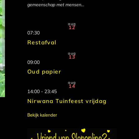
gemeenschap met mensen…
aug
12
07:30
Restafval
aug
13
09:00
Oud papier
aug
14
14:00
-
23:45
Nirwana Tuinfeest vrijdag
Bekijk kalender