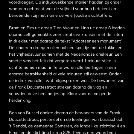
voordroegen. Op indrukwekkende manier hadden zij onder
woorden gebracht wat de vrijheid voor hun betekent en
benoemden zij met name de vele Joodse slachtoffers.
Bram en Pim uit groep 7 en Wout en Lina uit groep 8 legden
daarna zelf gemaakte, zeer creatieve kransen met de linten
in driekleur met daarop de tekst “Adopteer een monument”.
De kinderen droegen allemaal een speldje met de fakkel en
het vrijheidsvuur samen met de Nederlandse driekleur. Een
smetje was het feit dat vergeten werd 1 minuut stilte in
acht te nemen maar in feite waren alle leerlingen in een
enorme betrokkenheid al vele minuten stil geweest. Onder
de indruk van alles wat uitgesproken was. De bewoners van
de Frank Doucettestraat streken daarna de vlag en
vouwden deze heel netjes op. Klaar voor de volgende
herdenking.
Ben van Bussel dankte daarna de bewoners van de Frank
Doucettestraat, personeel en de leerlingen van basisschool
’t Rendal, de gemeente Someren, de landelijke stichting 4 en
5 mei en de stichting Lierop 825. Tevens een woord van