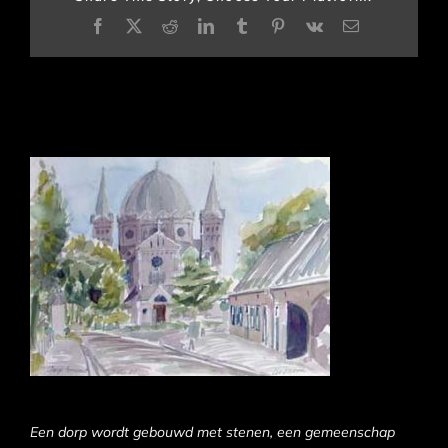
Facebook
X
Reddit
LinkedIn
Tumblr
Pinterest
Vk
E-
mail
Een dorp wordt gebouwd met stenen, een gemeenschap