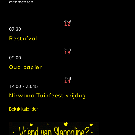
met mensen…
aug
12
07:30
Restafval
aug
13
09:00
Oud papier
aug
14
14:00
-
23:45
Nirwana Tuinfeest vrijdag
Bekijk kalender