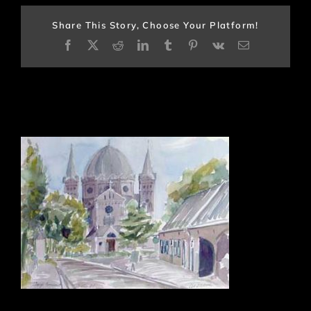
Share This Story, Choose Your Platform!
Facebook
X
Reddit
LinkedIn
Tumblr
Pinterest
Vk
E-
mail