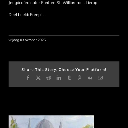
Jeugdcoördinator Fanfare St. Willibrordus Lierop
Deel beeld: Freepics
vrijdag 03 oktober 2025
Share This Story, Choose Your Platform!
Facebook
X
Reddit
LinkedIn
Tumblr
Pinterest
Vk
E-
mail