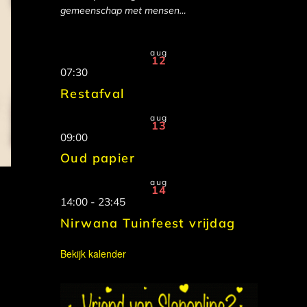
gemeenschap met mensen…
aug
12
07:30
Restafval
aug
13
09:00
Oud papier
aug
14
14:00
-
23:45
Nirwana Tuinfeest vrijdag
Bekijk kalender