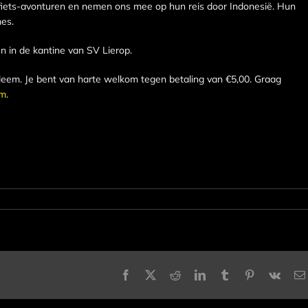
 fiets-avonturen en nemen ons mee op hun reis door Indonesië. Hun
es.
 in de kantine van SV Lierop.
bleem. Je bent van harte welkom tegen betaling van €5,00. Graag
om
.
Facebook
X
Reddit
LinkedIn
Tumblr
Pinterest
Vk