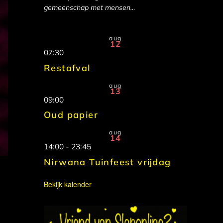
gemeenschap met mensen…
aug
12
07:30
Restafval
aug
13
09:00
Oud papier
aug
14
14:00
-
23:45
Nirwana Tuinfeest vrijdag
Bekijk kalender