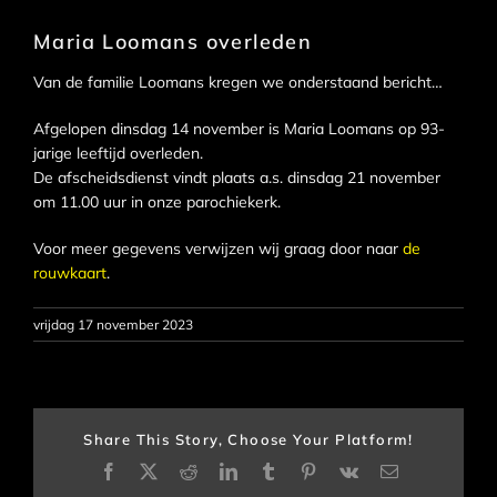
Maria Loomans overleden
Van de familie Loomans kregen we onderstaand bericht…
Afgelopen dinsdag 14 november is Maria Loomans op 93-
jarige leeftijd overleden.
De afscheidsdienst vindt plaats a.s. dinsdag 21 november
om 11.00 uur in onze parochiekerk.
Voor meer gegevens verwijzen wij graag door naar
de
rouwkaart
.
vrijdag 17 november 2023
Share This Story, Choose Your Platform!
Facebook
X
Reddit
LinkedIn
Tumblr
Pinterest
Vk
E-
mail