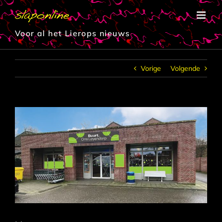
Ga
naar
inhoud
Voor al het Lierops nieuws
Vorige
Volgende