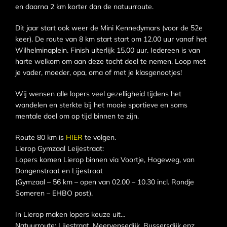
en daarna 2 km korter dan de natuurroute.
Dit jaar start ook weer de Mini Kennedymars (voor de 52e
keer). De route van 8 km start start om 12.00 uur vanaf het
Wilhelminaplein. Finish uiterlijk 15.00 uur. Iedereen is van
harte welkom om aan deze tocht deel te nemen. Loop met
je vader, moeder, opa, oma of met je klasgenootjes!
Wij wensen alle lopers veel gezelligheid tijdens het
wandelen en sterkte bij het mooie sportieve en soms
mentale doel om op tijd binnen te zijn.
Route 80 km is
HIER
te volgen.
Lierop Gymzaal Leijestraat:
Lopers komen Lierop binnen via Voortje, Hogeweg, van
Dongenstraat en Lijestraat
(Gymzaal – 56 km – open van 02.00 – 10.30 incl. Rondje
Someren – EHBO post).
In Lierop maken lopers keuze uit…
Natuurroute: Lijestraat, Meervensedijk, Bussersdijk enz.