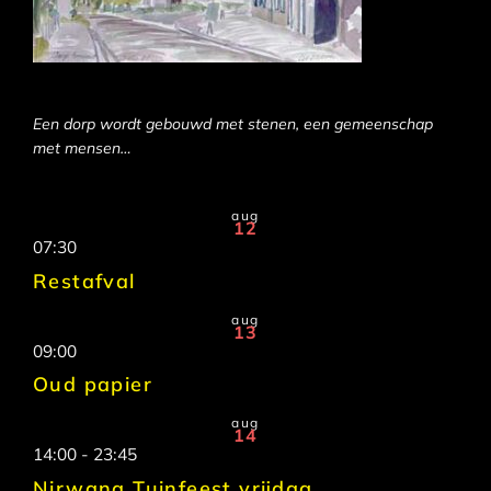
Een dorp wordt gebouwd met stenen, een gemeenschap
met mensen…
aug
12
07:30
Restafval
aug
13
09:00
Oud papier
aug
14
14:00
-
23:45
Nirwana Tuinfeest vrijdag