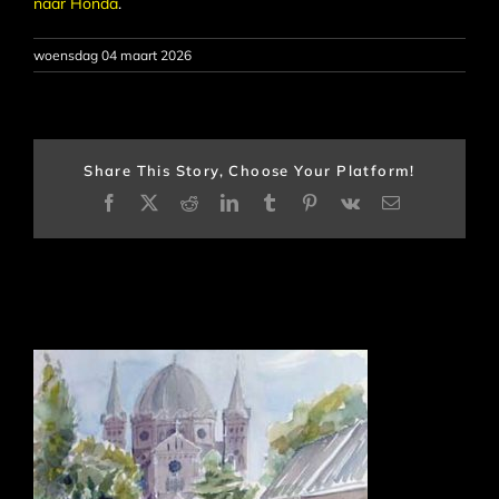
naar Honda
.
woensdag 04 maart 2026
Share This Story, Choose Your Platform!
Facebook
X
Reddit
LinkedIn
Tumblr
Pinterest
Vk
E-
mail