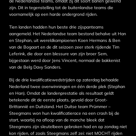
de Nederlandse teams, omdat zij dit soort banen gewend
zijn. Dit in tegenstelling tot de buitenlandse teams die
voornamelijk op een harde ondergrond rijden.
Tien landen hadden hun beste drie zijspanteams
aangemeld. Het Nederlandse team bestond behalve uit Han
en Stephan, uit wereldkampioenen Koen Hermans & Ben
van de Bogaart en de dit seizoen zeer sterk rijdende Tim
Leferink, die door een blessure van zijn broer Sem,
bijgestaan werd door Jens Vincent, normaal de bakkenist
van de Belg Davy Sanders.
Bij de drie kwalificatiewedstrijden op zaterdag behaalde
Nederland twee overwinningen en één derde plek (Stephan
en Han). Omdat de landenprestatie als resultaat geldt
betekende dit de eerste plaats, gevold door Groot-
Brittannië en Duitsland. Het Duitse team Prümmer –
Steegmans won hun kwalificatierace na een crash bij de
start, waarbij na afloop van de manche bleek dat
Steegmans zijn sleutelbeen gebroken had en op zondag niet
kon rijden, of zoals Steegmans zelf zei: niet MOCHT rijden