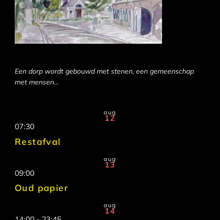
Een dorp wordt gebouwd met stenen, een gemeenschap
met mensen…
aug
12
07:30
Restafval
aug
13
09:00
Oud papier
aug
14
14:00
-
23:45