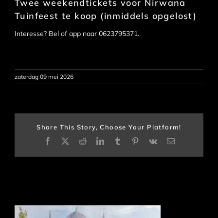
Twee weekendtickets voor Nirwana
Tuinfeest te koop (inmiddels opgelost)
Interesse? Bel of app naar 0623795371.
zaterdag 09 mei 2026
Share This Story, Choose Your Platform!
Facebook
X
Reddit
LinkedIn
Tumblr
Pinterest
Vk
E-
mail