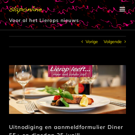
Ga
naar
inhoud
Voor al het Lierops nieuws
Vorige
Volgende
Uitnodiging en aanmeldformulier Diner