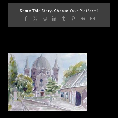
Share This Story, Choose Your Platform!
Facebook
X
Reddit
LinkedIn
Tumblr
Pinterest
Vk
E-
mail