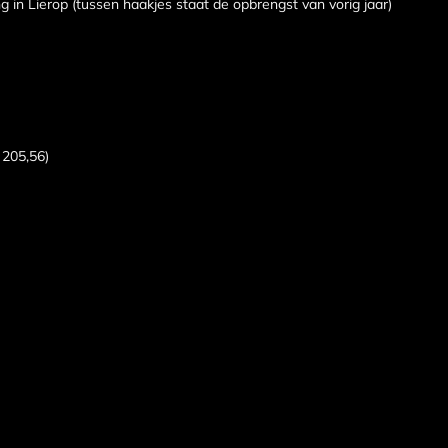
g in Lierop (tussen haakjes staat de opbrengst van vorig jaar)
 205,56)