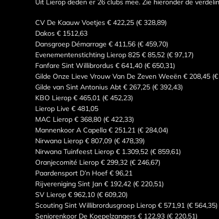
Uit Lierop deden er 26 clubs mee. Zie hieronder de verdelin
CV De Kaauw Voetjes € 422,25 (€ 328,89)
Dakos € 1512,63
Dansgroep Démarrage € 411,56 (€ 459,70)
Evenementenstichting Lierop 825 € 85,52 (€ 97,17)
Fanfare Sint Willibrordus € 641,40 (€ 650,31)
Gilde Onze Lieve Vrouw Van De Zeven Weeën € 208,45 (€
Gilde van Sint Antonius Abt € 267,25 (€ 392,43)
KBO Lierop € 465,01 (€ 452,23)
Lierop Live € 481,05
MAC Lierop € 368,80 (€ 422,33)
Mannenkoor A Capella € 251,21 (€ 284,04)
Nirwana Lierop € 807,09 (€ 478,39)
Nirwana Tuinfeest Lierop € 1.309,52 (€ 859,61)
Oranjecomité Lierop € 299,32 (€ 246,67)
Paardensport D’n Hoef € 96,21
Rijvereniging Sint Jan € 192,42 (€ 220,51)
SV Lierop € 962,10 (€ 609,20)
Scouting Sint Willibrordusgroep Lierop € 571,91 (€ 564,35)
Seniorenkoor De Koepelzangers € 122,93 (€ 220,51)