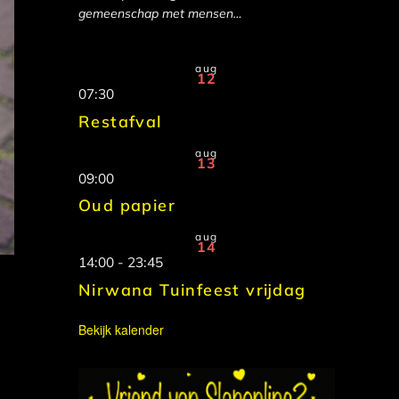
gemeenschap met mensen…
aug
12
07:30
Restafval
aug
13
09:00
Oud papier
aug
14
14:00
-
23:45
Nirwana Tuinfeest vrijdag
Bekijk kalender