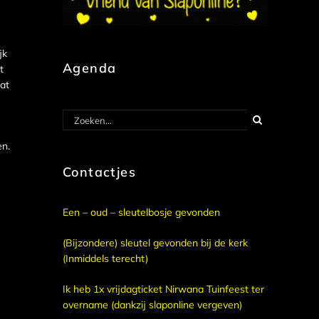
jk
Agenda
t
at
Zoeken
naar:
en.
Contactjes
Een – oud – sleutelbosje gevonden
(Bijzondere) sleutel gevonden bij de kerk
(Inmiddels terecht)
Ik heb 1x vrijdagticket Nirwana Tuinfeest ter
overname (dankzij slaponline vergeven)