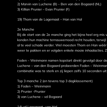
2) Marvin van Luchene (B) – Ben van den Bogaard (NL)
3) Killian Prunier – Evan Prunier (F)
19) Thom van de Lagemaat – Han van Hal
2e Manche
Bij de start van de 2e manche ging het bijna heel erg mi
konden hun machine ternauwernood recht houden, terwijl 
al te veel schade verder. Wel moesten Thom en Han wéér ac
weer te pakken en er volgden enkele mooie inhaalacties. Ze 
Foden – Weinmann namen kopstart direkt gevolgd door de 
Luchene – van den Bogaard probeerden Foden – Weinmann 
combinatie was te sterk en zij liepen zelfs 10 seconden uit
Top 3 manche 2 (en tevens top 3 dagklassement)
1) Foden – Weinmann
2) Prunier -Prunier
3) van Luchene – vd Bogaard
14) vd Lagemaat -van Hal