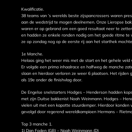
Kwalificatie.
38 teams van ’s werelds beste zijspancrossers waren pres
aan de wedstrijd te mogen deelnemen. Onze Lieropse bakk
waren er op gebrand om een goed resultaat neer te zetten.
en hadden ze enkele ronden nodig om het goede ritme te v
ze op zondag nog op de eerste rij aan het starthek mochte
1e Manche.
Helaas ging het weer mis met de start en het gehele veld
Er volgde een prima inhaalrace en halfweg de manche zaten
slaan en hierdoor verloren ze weer 6 plaatsen. Het rijden
als 19e onder de finishvlag door.
De Engelse snelstarters Hodges – Henderson hadden kopst
met zijn Duitse bakkenist Noah Weinmann. Hodges – Hend
vielen uit met een kapotte stuurdemper. Hierdoor konden 
gevolgd door regerend wereldkampioen Hermans – Rietman 
Top 3 manche 1.
1) Dan Foden (GB) – Noah Weinmann (D)