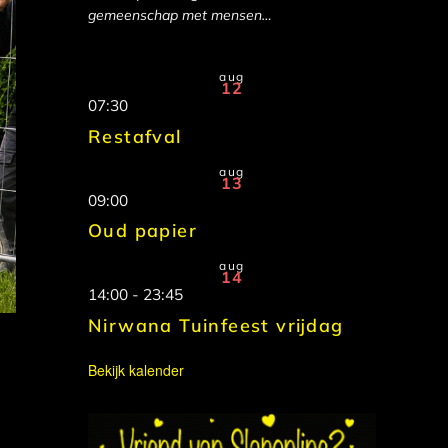
gemeenschap met mensen…
aug
12
07:30
Restafval
aug
13
09:00
Oud papier
aug
14
14:00
-
23:45
Nirwana Tuinfeest vrijdag
Bekijk kalender