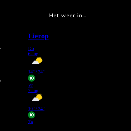
Het weer in…
r
e