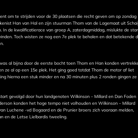
ent om te strijden voor de 30 plaatsen die recht geven om op zondag
enist Han van Hal en zijn stuurman Thom van de Lagemaat uit Schai
 In de kwalificatierace van groep A, zaterdagmiddag, mislukte de star
inden. Toch wisten ze nog een 7e plek te behalen en dat betekende d
n.
 was al bijna door de eerste bocht toen Thom en Han konden vertrekk
 ze al op een 15e plek. Het ging goed totdat Thom de motor af liet
 ging hierna een stuk minder en na 30 minuten plus 2 ronden gingen ze
art gevolgd door hun landgenoten Wilkinson – Millard en Dan Foden
erson konden het hoge tempo niet volhouden en Wilkinson – Millard
van Luchene -vd Bogaard en de Prunier broers zich vooraan melden,
en de Letse Lielbardis tweeling.