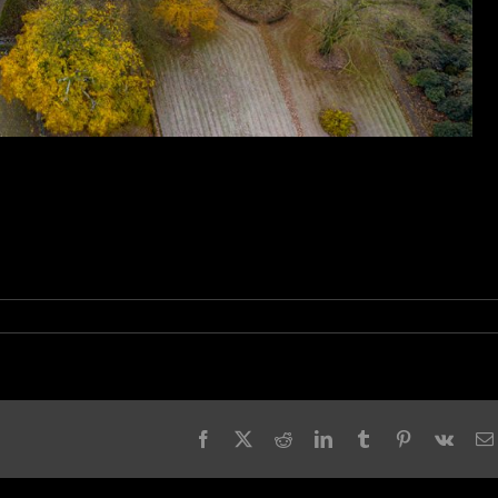
Facebook
X
Reddit
LinkedIn
Tumblr
Pinterest
Vk