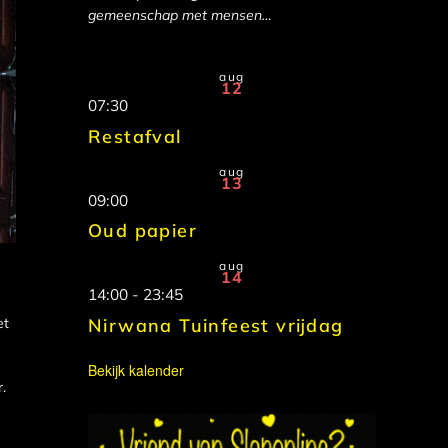
gemeenschap met mensen…
aug
12
07:30
Restafval
aug
13
09:00
Oud papier
aug
14
14:00
-
23:45
et
Nirwana Tuinfeest vrijdag
Bekijk kalender
.