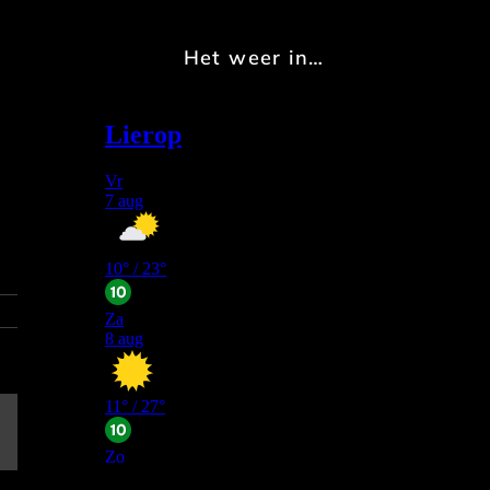
Het weer in…
E-
mail