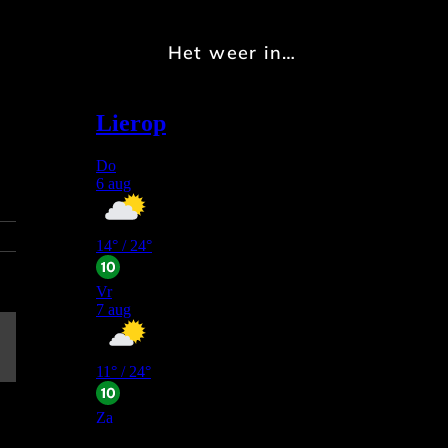
Het weer in…
E-
mail