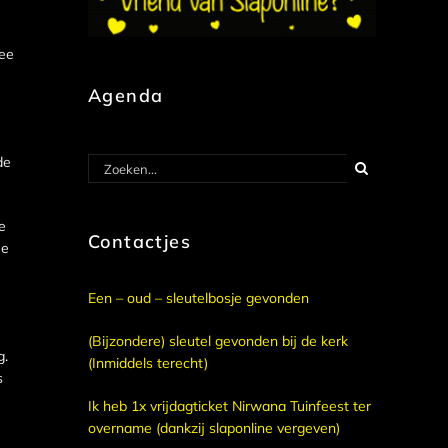
wee
Agenda
de
Zoeken
naar:
e
Contactjes
ee
Een – oud – sleutelbosje gevonden
(Bijzondere) sleutel gevonden bij de kerk
g.
(Inmiddels terecht)
s
Ik heb 1x vrijdagticket Nirwana Tuinfeest ter
overname (dankzij slaponline vergeven)