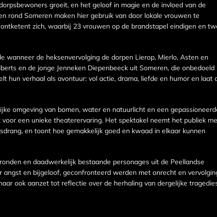
dorpsbewoners groeit, en het geloof in magie en de invloed van de
den rond Someren maken hier gebruik van door lokale vrouwen te
ontketent zich, waarbij 23 vrouwen op de brandstapel eindigen en t
ode wanneer de heksenvervolging de dorpen Lierop, Mierlo, Asten en
lberts en de jonge Jenneken Diepenbeeck uit Someren, die onbedoeld
lt hun verhaal als avontuur: vol actie, drama, liefde en humor en laat 
ijke omgeving van bomen, water en natuurlicht en een gepassioneerd
 voor een unieke theaterervaring. Het spektakel neemt het publiek m
gsdrang, en toont hoe gemakkelijk goed en kwaad in elkaar kunnen
rgronden en daadwerkelijk bestaande personages uit de Peellandse
r angst en bijgeloof, geconfronteerd werden met onrecht en vervolgin
maar ook aanzet tot reflectie over de herhaling van dergelijke tragedie