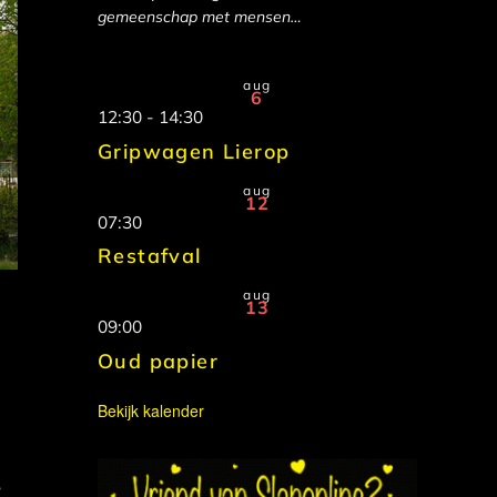
gemeenschap met mensen…
aug
6
12:30
-
14:30
Gripwagen Lierop
aug
12
07:30
Restafval
aug
13
09:00
Oud papier
Bekijk kalender
,