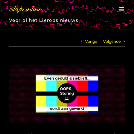
Ga
naar
inhoud
Voor al het Lierops nieuws
Vorige
Volgende