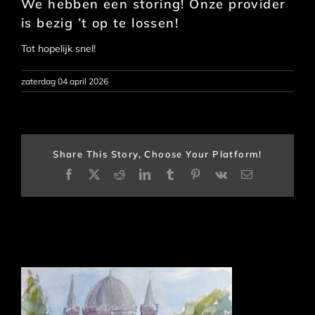
We hebben een storing! Onze provider
is bezig ’t op te lossen!
Tot hopelijk snel!
zaterdag 04 april 2026
Share This Story, Choose Your Platform!
Facebook
X
Reddit
LinkedIn
Tumblr
Pinterest
Vk
E-
mail