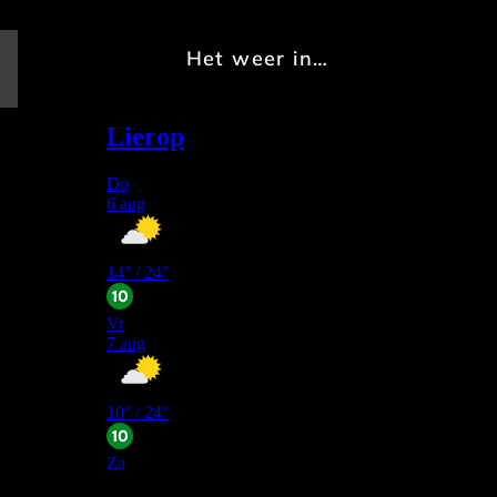
Het weer in…
E-
mail