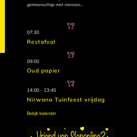
gemeenschap met mensen…
aug
12
07:30
Restafval
aug
13
09:00
Oud papier
aug
14
14:00
-
23:45
Nirwana Tuinfeest vrijdag
Bekijk kalender