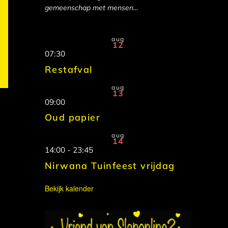
gemeenschap met mensen…
aug
12
07:30
Restafval
aug
13
09:00
Oud papier
aug
14
14:00
-
23:45
Nirwana Tuinfeest vrijdag
Bekijk kalender