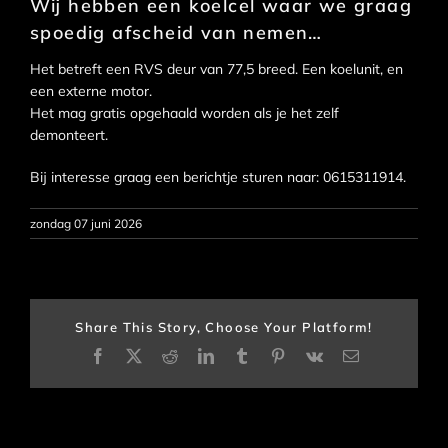
Wij hebben een koelcel waar we graag
spoedig afscheid van nemen…
Het betreft een RVS deur van 77,5 breed. Een koelunit, en
een externe motor.
Het mag gratis opgehaald worden als je het zelf
demonteert.
Bij interesse graag een berichtje sturen naar: 0615311914.
zondag 07 juni 2026
Share This Story, Choose Your Platform!
Facebook
X
Reddit
LinkedIn
Tumblr
Pinterest
Vk
E-
mail