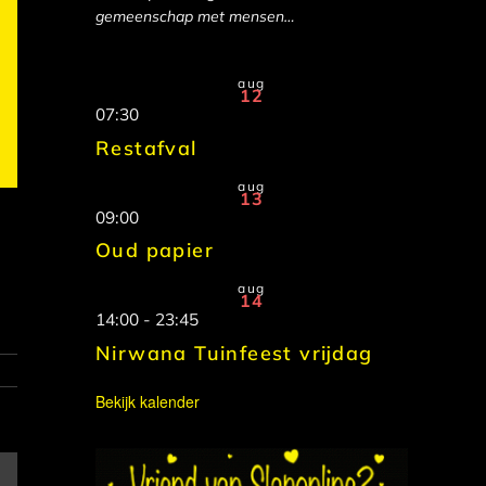
gemeenschap met mensen…
aug
12
07:30
Restafval
aug
13
09:00
Oud papier
aug
14
14:00
-
23:45
Nirwana Tuinfeest vrijdag
Bekijk kalender