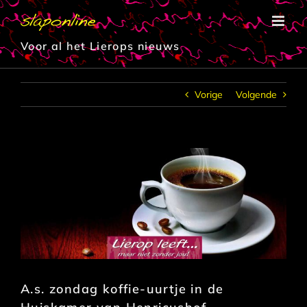
Ga
naar
inhoud
Voor al het Lierops nieuws
Vorige
Volgende
A.s. zondag koffie-uurtje in de