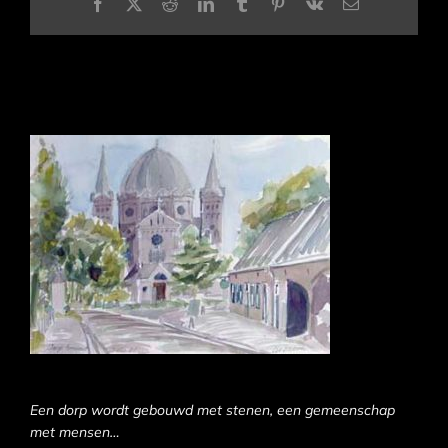
Facebook
X
Reddit
LinkedIn
Tumblr
Pinterest
Vk
E-
mail
Een dorp wordt gebouwd met stenen, een gemeenschap
met mensen…