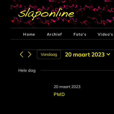
Ga
naar
inhoud
Home
Archief
Foto’s
Video’s
Evenementen
20 maart 2023
Vandaag
Selecteer
in
een
Hele dag
datum.
20
20 maart 2023
maart
PMD
2023