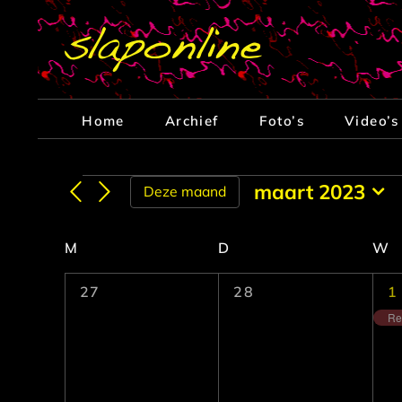
Ga
naar
inhoud
Home
Archief
Foto’s
Video’s
Evenementen
maart 2023
Deze maand
Selecteer
een
Kalender
M
MAANDAG
D
DINSDAG
W
W
datum.
van
0
0
1
27
28
1
Evenementen
evenementen,
evenementen,
e
Re