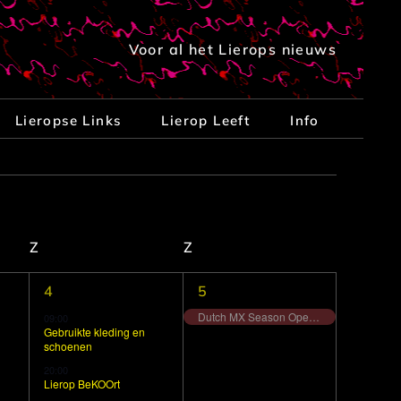
Voor al het Lierops nieuws
Lieropse Links
Lierop Leeft
Info
Z
ZATERDAG
Z
ZONDAG
2
1
4
5
evenementen,
evenement,
Dutch MX Season Opener in Lierop
09:00
Gebruikte kleding en
schoenen
20:00
Lierop BeKOOrt