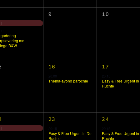
0
0
9
10
venementen,
evenementen,
evenementen,
T
00
rgadering
rpsoverleg met
llege B&W
1
1
5
16
17
venementen,
evenement,
evenement,
20:00
20:15
Thema-avond parochie
Easy & Free Urgent in
Ruchte
1
1
2
23
24
venement,
evenement,
evenement,
T
20:15
20:15
Easy & Free Urgent in De
Easy & Free Urgent in
Ruchte
Ruchte