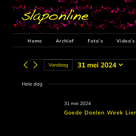
Ga
naar
inhoud
Home
Archief
Foto’s
Video’s
Evenementen
31 mei 2024
Vandaag
Selecteer
in
een
Hele dag
datum.
31
31 mei 2024
mei
Goede Doelen Week Lie
2024