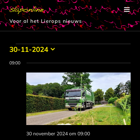
Ga
naar
inhoud
Voor al het Lierops nieuws
Evenementen
30-11-2024
Selecteer
in
een
09:00
datum.
30
november
2024
30 november 2024 om 09:00