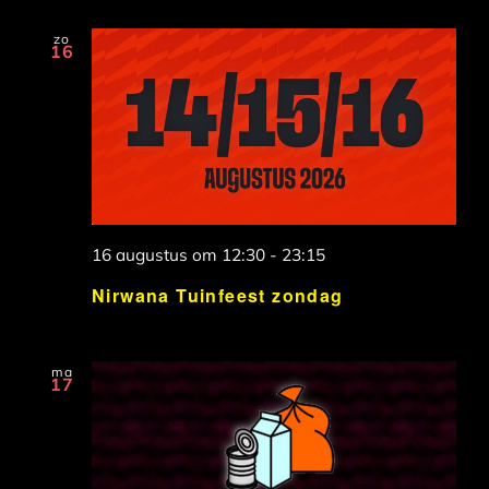
zo
16
16 augustus om 12:30
-
23:15
Nirwana Tuinfeest zondag
ma
17