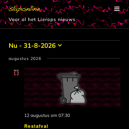
Ga
naar
inhoud
Voor al het Lierops nieuws
Evenementen
Nu
 - 
31-8-2026
Selecteer
een
augustus 2026
datum.
wo
12
12 augustus om 07:30
Restafval