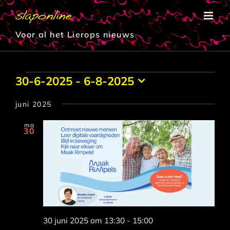
Ga
naar
inhoud
Voor al het Lierops nieuws
Evenementen
30-6-2025
 - 
6-8-2025
Selecteer
een
juni 2025
datum.
ma
30
30 juni 2025 om 13:30
-
15:00