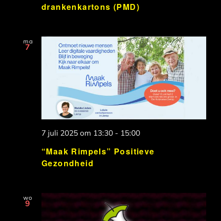
drankenkartons (PMD)
ma
7
7 juli 2025 om 13:30
-
15:00
“Maak Rimpels” Positieve
Gezondheid
wo
9