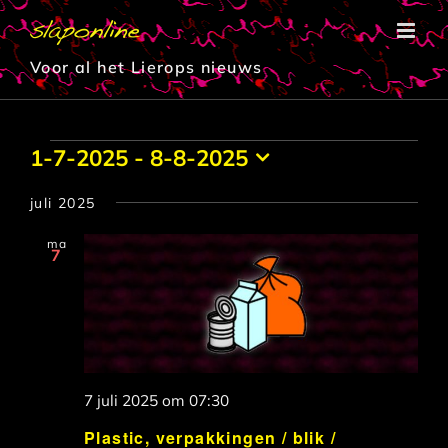
Ga
naar
inhoud
Voor al het Lierops nieuws
Evenementen
1-7-2025
 - 
8-8-2025
Selecteer
een
juli 2025
datum.
ma
7
7 juli 2025 om 07:30
Plastic, verpakkingen / blik /