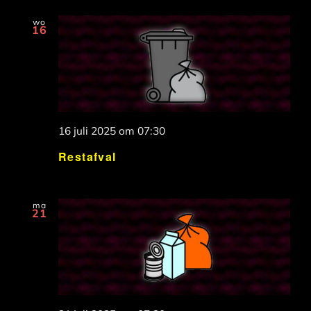
wo
16
16 juli 2025 om 07:30
Restafval
ma
21