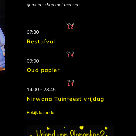
gemeenschap met mensen…
aug
12
07:30
Restafval
aug
13
09:00
Oud papier
aug
14
14:00
-
23:45
Nirwana Tuinfeest vrijdag
Bekijk kalender