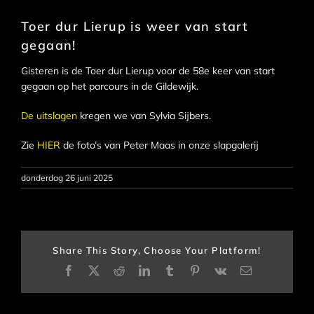
Toer dur Lierup is weer van start
gegaan!
Gisteren is de Toer dur Lierup voor de 58e keer van start
gegaan op het parcours in de Gildewijk.
De uitslagen
kregen we van Sylvia Sijbers.
Zie
HIER
de foto’s van Peter Maas in onze slapgalerij
donderdag 26 juni 2025
Share This Story, Choose Your Platform!
Facebook
X
Reddit
LinkedIn
Tumblr
Pinterest
Vk
E-
mail