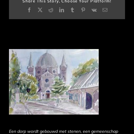
Share This Story, Choose Your Platform!
Facebook
X
Reddit
LinkedIn
Tumblr
Pinterest
Vk
E-
mail
Een dorp wordt gebouwd met stenen, een gemeenschap