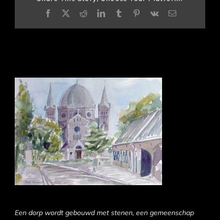
Facebook
X
Reddit
LinkedIn
Tumblr
Pinterest
Vk
E-
mail
Een dorp wordt gebouwd met stenen, een gemeenschap