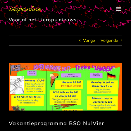
Ga
naar
inhoud
Voor al het Lierops nieuws
Vorige
Volgende
Vakantieprogramma BSO NulVier