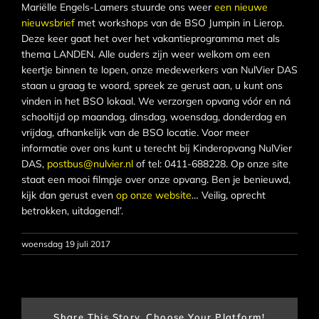
Mariëlle Engels-Lamers stuurde ons weer
een nieuwe
nieuwsbrief
met workshops van de BSO Jumpin in Lierop.
Deze keer gaat het over het vakantieprogramma met als
thema LANDEN. Alle ouders zijn weer welkom om een
keertje binnen te lopen, onze medewerkers van NulVier DAS
staan u graag te woord, spreek ze gerust aan, u kunt ons
vinden in het BSO lokaal. We verzorgen opvang vóór en ná
schooltijd op maandag, dinsdag, woensdag, donderdag en
vrijdag, afhankelijk van de BSO locatie. Voor meer
informatie over ons kunt u terecht bij Kinderopvang NulVier
DAS,
postbus@nulvier.nl
of tel: 0411-688228. Op onze site
staat een mooi filmpje over onze opvang. Ben je benieuwd,
kijk dan gerust even
op onze website
… Veilig, oprecht
betrokken, uitdagend!’.
woensdag 19 juli 2017
Share This Story, Choose Your Platform!