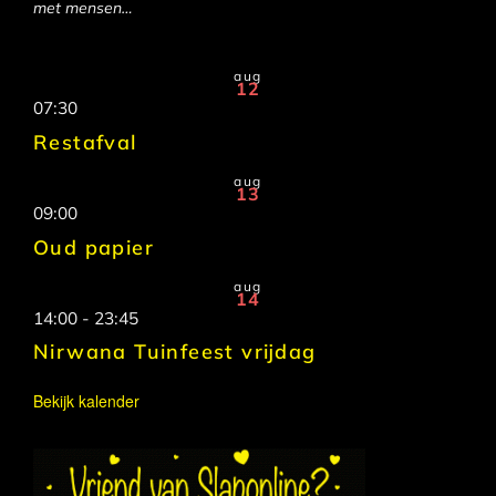
met mensen…
aug
12
07:30
Restafval
aug
13
09:00
Oud papier
aug
14
14:00
-
23:45
Nirwana Tuinfeest vrijdag
Bekijk kalender