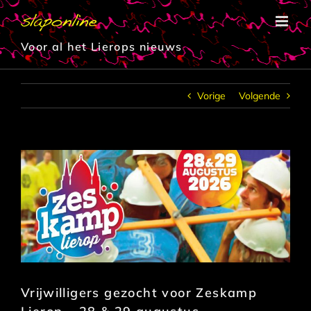
Ga
naar
inhoud
Voor al het Lierops nieuws
Vorige
Volgende
Vrijwilligers gezocht voor Zeskamp