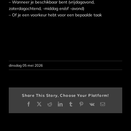
– Wanneer je beschikbaar bent (vrijdagavond,
zaterdagochtend, -middag en/of -avond)
– Of je een voorkeur hebt voor een bepaalde taak
dinsdag 05 mei 2026
Share This Story, Choose Your Platform!
Facebook
X
Reddit
LinkedIn
Tumblr
Pinterest
Vk
E-
mail