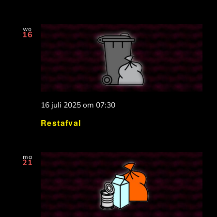
wo
16
16 juli 2025 om 07:30
Restafval
ma
21