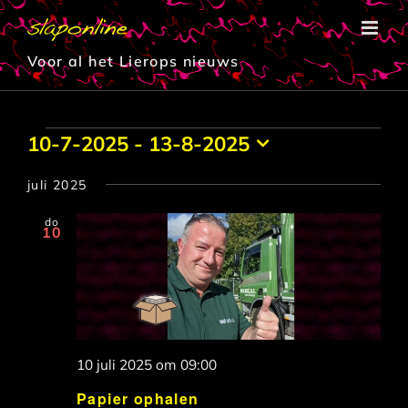
Ga
naar
inhoud
Voor al het Lierops nieuws
Evenementen
10-7-2025
 - 
13-8-2025
Selecteer
een
juli 2025
datum.
do
10
10 juli 2025 om 09:00
Papier ophalen