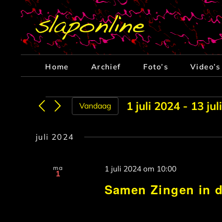
Ga
naar
inhoud
Home
Archief
Foto’s
Video’s
Evenementen
1 juli 2024
 - 
13 jul
Vandaag
Selecteer
een
juli 2024
datum.
ma
1 juli 2024 om 10:00
1
Samen Zingen in 