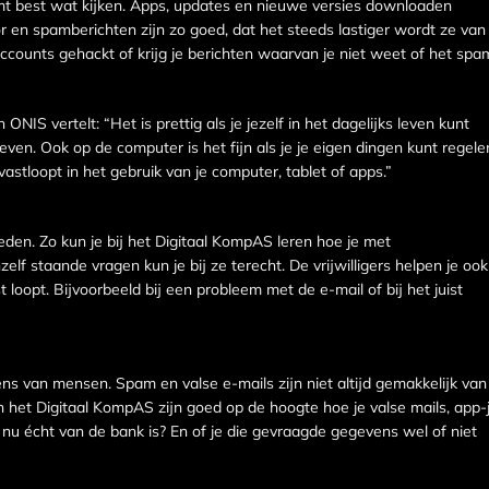
komt best wat kijken. Apps, updates en nieuwe versies downloaden
 en spamberichten zijn zo goed, dat het steeds lastiger wordt ze van
ccounts gehackt of krijg je berichten waarvan je niet weet of het spa
ONIS vertelt: “Het is prettig als je jezelf in het dagelijks leven kunt
ven. Ook op de computer is het fijn als je je eigen dingen kunt regele
 vastloopt in het gebruik van je computer, tablet of apps.”
eden. Zo kun je bij het Digitaal KompAS leren hoe je met
 staande vragen kun je bij ze terecht. De vrijwilligers helpen je ook
 loopt. Bijvoorbeeld bij een probleem met de e-mail of bij het juist
ns van mensen. Spam en valse e-mails zijn niet altijd gemakkelijk van
an het Digitaal KompAS zijn goed op de hoogte hoe je valse mails, app-
eg nu écht van de bank is? En of je die gevraagde gegevens wel of niet