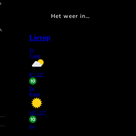
n
Het weer in…
n,