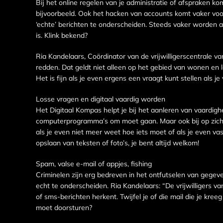
Bij het online regelen van je administratie of afspraken 
bijvoorbeeld. Ook het hacken van accounts komt vaker voor
‘echte’ berichten te onderscheiden. Steeds vaker worden a
is. Klink bekend?
Ria Kandelaars, Coördinator van de vrijwilligerscentrale van 
redden. Dat geldt niet alleen op het gebied van wonen en le
Het is fijn als je even ergens een vraagt kunt stellen als je
Losse vragen en digitaal vaardig worden
Het Digitaal Kompas helpt je bij het aanleren van vaardigh
computerprogramma’s om moet gaan. Maar ook bij op zichzelf
als je even niet meer weet hoe iets moet of als je even vast
opslaan van teksten of foto’s, je bent altijd welkom!
Spam, valse e-mail of appjes, fishing
Criminelen zijn erg bedreven in het ontfutselen van gegeve
echt te onderscheiden. Ria Kandelaars: “De vrijwilligers v
of sms-berichten herkent. Twijfel je of die mail die je kre
moet doorsturen?