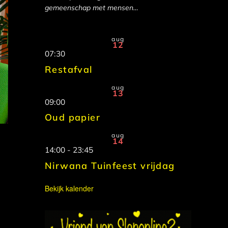
gemeenschap met mensen…
aug
12
07:30
Restafval
aug
13
09:00
Oud papier
aug
14
14:00
-
23:45
Nirwana Tuinfeest vrijdag
Bekijk kalender