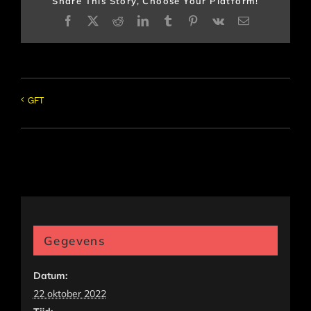
Share This Story, Choose Your Platform!
Facebook
X
Reddit
LinkedIn
Tumblr
Pinterest
Vk
E-
mail
GFT
Gegevens
Datum:
22 oktober 2022