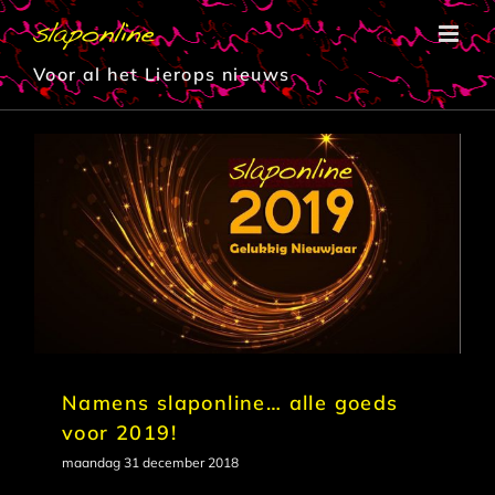
Ga
naar
inhoud
Voor al het Lierops nieuws
Namens slaponline… alle goeds
voor 2019!
maandag 31 december 2018