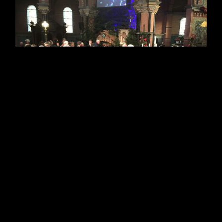
Ongedwongen muzikale
Kerstsfeer bij miniconcert
kerstliedjes
donderdag 27 december 2018
Lees meer