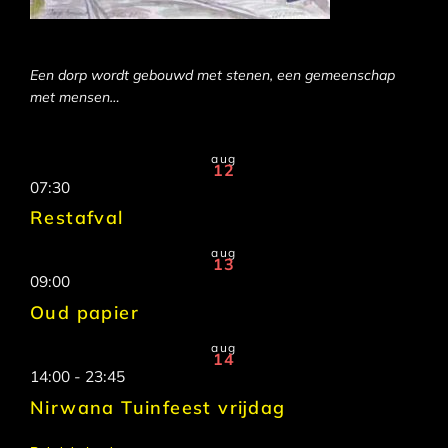
Een dorp wordt gebouwd met stenen, een gemeenschap
met mensen…
aug
12
07:30
Restafval
aug
13
09:00
Oud papier
aug
14
14:00
-
23:45
Nirwana Tuinfeest vrijdag