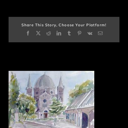
Share This Story, Choose Your Platform!
Facebook
X
Reddit
LinkedIn
Tumblr
Pinterest
Vk
E-
mail