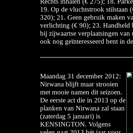
Rechts inhalen (€ 275); 18. Parke
19. Op de vluchtstrook stilstaan 
320); 21. Geen gebruik maken va
verlichting (€ 90); 23. Handheld 
bij zijwaartse verplaatsingen van
ook nog geïnteresseerd bent in d
Maandag 31 december 2012:
Nirwana blijft maar strooien
met mooie namen dit seizoen.
De eerste act die in 2013 op de
planken van Nirwana zal staan
(zaterdag 5 januari) is
KENSINGTON. Volgens
velen gaat 2013 hét jaar voor